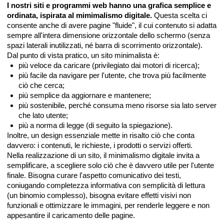
I nostri siti e programmi web hanno una grafica semplice e
ordinata, ispirata al mimimalismo digitale.
Questa scelta ci
consente anche di avere pagine "fluide", il cui contenuto si adatta
sempre all'intera dimensione orizzontale dello schermo (senza
spazi laterali inutilizzati, né barra di scorrimento orizzontale).
Dal punto di vista pratico, un sito minimalista è:
più veloce da caricare (privilegiato dai motori di ricerca);
più facile da navigare per l'utente, che trova più facilmente
ciò che cerca;
più semplice da aggiornare e mantenere;
più sostenibile, perché consuma meno risorse sia lato server
che lato utente;
più a norma di legge (di seguito la spiegazione).
Inoltre, un design essenziale mette in risalto ciò che conta
davvero: i contenuti, le richieste, i prodotti o servizi offerti.
Nella realizzazione di un sito, il minimalismo digitale invita a
semplificare, a scegliere solo ciò che è davvero utile per l'utente
finale. Bisogna curare l'aspetto comunicativo dei testi,
coniugando completezza informativa con semplicità di lettura
(un binomio complesso), bisogna evitare effetti visivi non
funzionali e ottimizzare le immagini, per renderle leggere e non
appesantire il caricamento delle pagine.